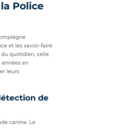
la Police
 Compiègne
ce et les savoir-faire
 du quotidien, celle
es années en
r leurs
détection de
ade canine. Le