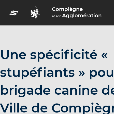
A
Compiègne
c
Agglomération
et son
c
é
d
e
r
Une spécificité «
a
u
stupéfiants » pou
m
e
brigade canine de
n
u
A
Ville de Compièg
c