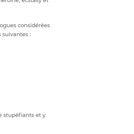
éroïne, ecstasy et
drogues considérées
 suivantes :
 stupéfiants et y