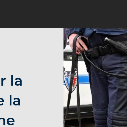
r la
 la
ne