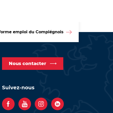
forme emploi du Compiégnois
Nous contacter
Suivez-nous
F
Y
I
C