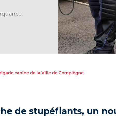
inquance.
 brigade canine de la Ville de Compiègne
che de stupéfiants, un n