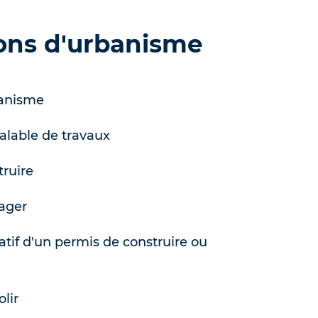
ions d'urbanisme
banisme
alable de travaux
ruire
ager
tif d'un permis de construire ou
lir