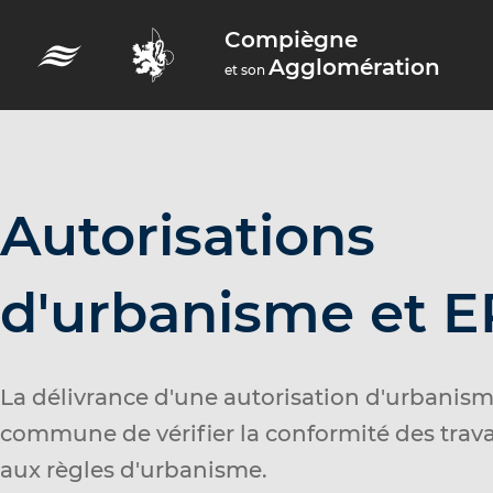
A
Compiègne
c
Agglomération
et son
c
é
d
e
r
Autorisations
a
u
d'urbanisme et 
m
e
n
La délivrance d'une autorisation d'urbanism
u
commune de vérifier la conformité des trav
A
aux règles d'urbanisme.
c