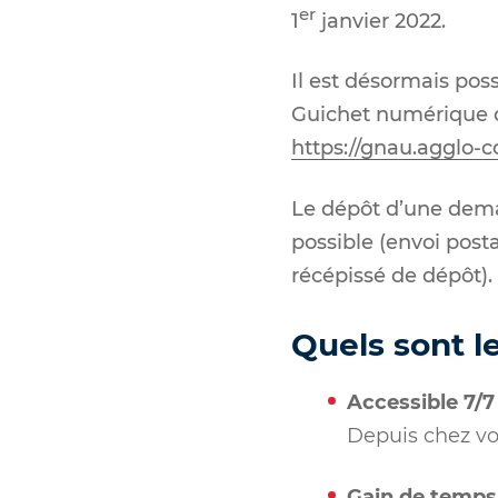
er
1
janvier 2022.
Il est désormais poss
Guichet numérique d
https://gnau.agglo-c
Le dépôt d’une dema
possible (envoi post
récépissé de dépôt).
Quels sont l
Accessible 7/7
Depuis chez vou
Gain de temps