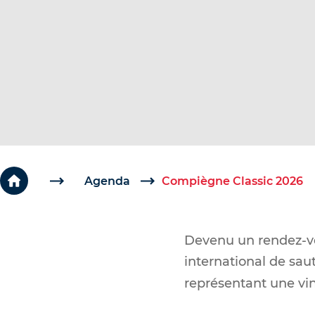
c
é
d
e
r
a
u
c
o
Agenda
Compiègne Classic 2026
n
t
Devenu un rendez-vo
e
international de sau
n
représentant une vin
u