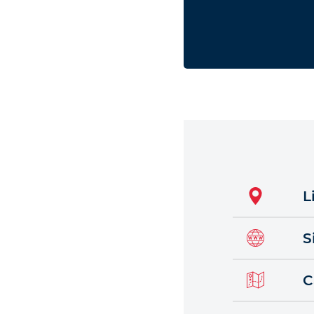
L
S
C