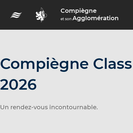
A
Compiègne
c
Agglomération
et son
c
é
d
e
r
Compiègne Class
a
u
2026
m
e
n
Un rendez-vous incontournable.
u
A
c