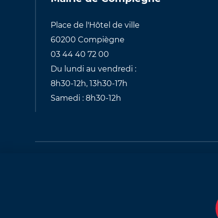
Place de l'Hôtel de ville
60200 Compiègne
03 44 40 72 00
Du lundi au vendredi :
8h30-12h, 13h30-17h
Samedi : 8h30-12h
Pied
de
Plan du site
Mentions légales
Mod
page