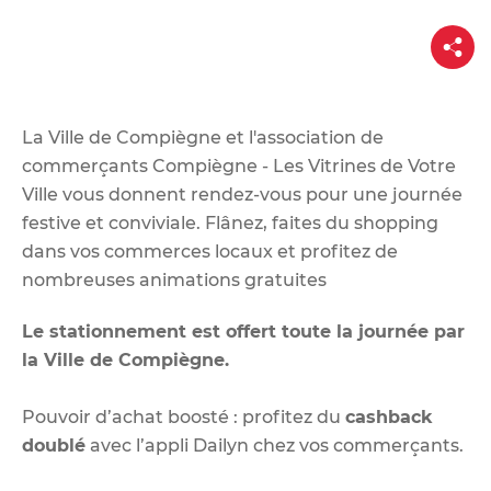
d
e
P
a
r
r
t
a
a
g
u
e
La Ville de Compiègne et l'association de
c
commerçants
Compiègne - Les Vitrines de Votre
o
Ville
vous donnent rendez-vous pour une journée
n
festive et conviviale. Flânez, faites du shopping
t
dans vos commerces locaux et profitez de
e
nombreuses animations gratuites
n
u
Le stationnement est offert toute la journée par
la Ville de Compiègne.
Pouvoir d’achat boosté : profitez du
cashback
doublé
avec l’appli Dailyn chez vos commerçants.