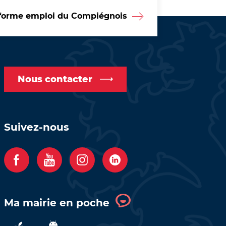
forme emploi du Compiégnois
Nous contacter
Suivez-nous
F
Y
I
C
a
o
n
o
c
u
s
m
Ma mairie en poche
e
t
t
p