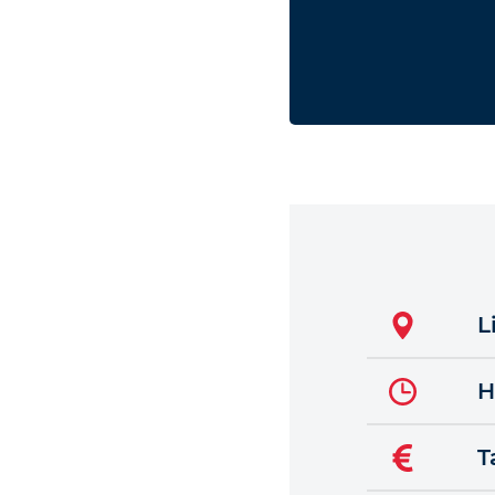
L
H
T