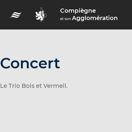
A
Compiègne
c
Agglomération
et son
c
é
d
e
r
Concert
a
u
m
Le Trio Bois et Vermeil.
e
n
u
A
c