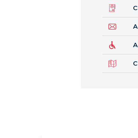
C
A
A
C