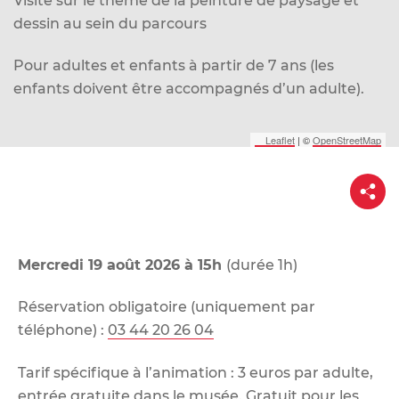
Visite sur le thème de la peinture de paysage et
d
dessin au sein du parcours
e
r
Pour adultes et enfants à partir de 7 ans (les
a
enfants doivent être accompagnés d’un adulte).
u
c
Leaflet
|
©
OpenStreetMap
o
n
P
t
a
r
e
t
a
n
g
u
e
Mercredi 19 août 2026 à 15h
(durée 1h)
Réservation obligatoire (uniquement par
téléphone)
:
03 44 20 26 04
Tarif spécifique à l’animation : 3 euros par adulte,
entrée gratuite dans le musée. Gratuit pour les