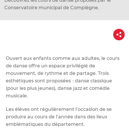
Découvrez les cours de danse proposés par le
d
Conservatoire municipal de Compiègne.
e
r
a
P
u
a
c
r
t
o
a
g
n
e
Ouvert aux enfants comme aux adultes, le cours
t
de danse offre un espace privilégié de
e
mouvement, de rythme et de partage. Trois
n
esthétiques sont proposées : danse classique
u
(pour les plus jeunes), danse jazz et comédie
musicale.
Les élèves ont régulièrement l’occasion de se
produire au cours de l’année dans des lieux
emblématiques du département.