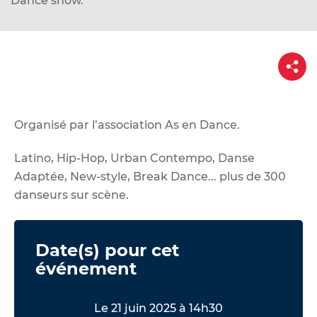
Dance show.
d
e
r
P
a
a
u
r
t
c
a
g
o
e
Organisé par l’association As en Dance.
n
t
Latino, Hip-Hop, Urban Contempo, Danse
e
Adaptée, New-style, Break Dance... plus de 300
n
danseurs sur scène.
u
Date(s) pour cet
événement
Le 21 juin 2025 à 14h30