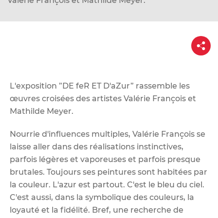
Valérie François et Mathilde Meyer.
d
e
r
P
a
a
u
r
t
c
a
g
o
e
L'exposition ”DE feR ET D'aZur” rassemble les
n
œuvres croisées des artistes Valérie François et
t
Mathilde Meyer.
e
n
Nourrie d'influences multiples, Valérie François se
u
laisse aller dans des réalisations instinctives,
parfois légères et vaporeuses et parfois presque
brutales. Toujours ses peintures sont habitées par
la couleur. L'azur est partout. C'est le bleu du ciel.
C'est aussi, dans la symbolique des couleurs, la
loyauté et la fidélité. Bref, une recherche de