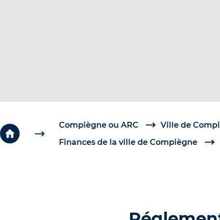
c
é
d
e
r
a
u
c
o
Compiègne ou ARC
Ville de Comp
n
Finances de la ville de Compiègne
t
e
n
u
Réglement