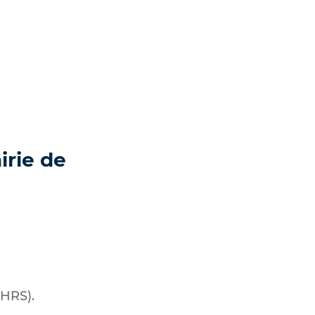
irie de
CHRS).