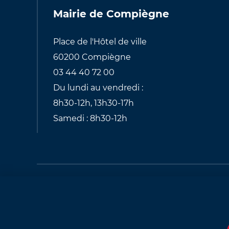
Mairie de Compiègne
Place de l'Hôtel de ville
60200 Compiègne
03 44 40 72 00
Du lundi au vendredi :
8h30-12h, 13h30-17h
Samedi : 8h30-12h
Pied
de
Plan du site
Mentions légales
Mod
page