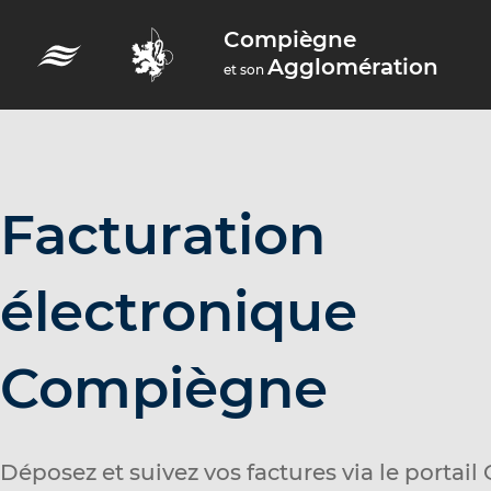
A
Compiègne
c
Agglomération
et son
c
é
d
e
r
Facturation
a
u
électronique
m
e
Compiègne
n
u
A
Déposez et suivez vos factures via le portail
c