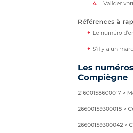
Valider vot
Références à rap
Le numéro d’e
S’il y a un mar
Les numéros 
Compiègne
21600158600017 > M
26600159300018 > Ce
26600159300042 > Ce