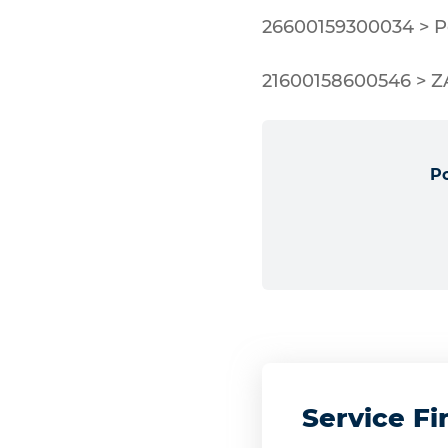
26600159300034 > P
21600158600546 > Z
Po
Service F