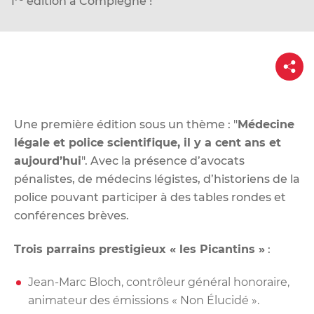
1
édition à Compiègne !
d
e
r
a
P
a
u
r
t
c
a
g
o
e
Une première édition sous un thème : "
Médecine
n
légale et police scientifique, il y a cent ans et
t
aujourd’hui
". Avec la présence d’avocats
e
pénalistes, de médecins légistes, d’historiens de la
n
police pouvant participer à des tables rondes et
u
conférences brèves.
Trois parrains prestigieux « les Picantins »
:
Jean-Marc Bloch, contrôleur général honoraire,
animateur des émissions « Non Élucidé ».