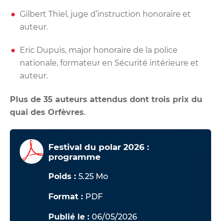
Gilbert Thiel, juge d’instruction honoraire et
auteur.
Eric Dupuis, major honoraire de la police
nationale, formateur en Sécurité intérieure et
auteur.
Plus de 35 auteurs attendus dont trois prix du
quai des Orfèvres
.
Festival du polar 2026 :
programme
Poids :
5.25 Mo
Format :
PDF
Publié le :
06/05/2026