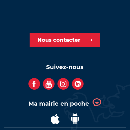
Nous contacter
Suivez-nous
F
Y
I
C
a
o
n
o
c
u
s
m
Ma mairie en poche
e
t
t
p
b
u
a
t
T
T
o
b
g
e
é
é