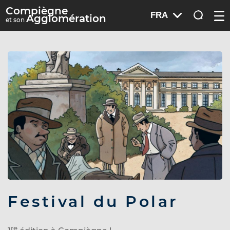
A
Compiègne
FRA
O
Agglomération
c
et son
u
v
c
r
é
i
r
d
l
e
e
m
e
r
n
a
u
u
m
e
n
u
A
c
Festival du Polar
c
é
re