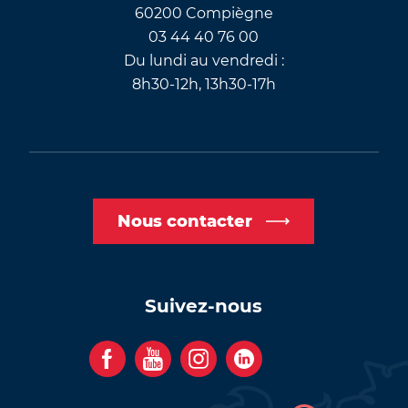
60200 Compiègne
03 44 40 76 00
Du lundi au vendredi :
8h30-12h, 13h30-17h
Nous contacter
Suivez-nous
F
Y
I
C
a
o
n
o