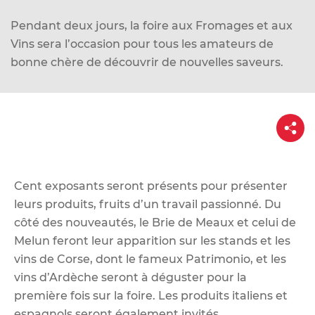
d
e
Pendant deux jours, la foire aux Fromages et aux
r
Vins sera l’occasion pour tous les amateurs de
a
bonne chère de découvrir de nouvelles saveurs.
u
c
o
P
a
n
r
t
t
a
e
g
e
Cent exposants seront présents pour présenter
n
leurs produits, fruits d’un travail passionné. Du
u
côté des nouveautés, le Brie de Meaux et celui de
Melun feront leur apparition sur les stands et les
vins de Corse, dont le fameux Patrimonio, et les
vins d’Ardèche seront à déguster pour la
première fois sur la foire. Les produits italiens et
espagnols seront également invités.