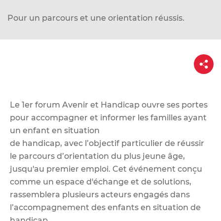
d
e
Pour un parcours et une orientation réussis.
r
a
u
P
a
c
r
o
t
a
n
g
e
Le 1er forum Avenir et Handicap ouvre ses portes
t
pour accompagner et informer les familles ayant
e
un enfant en situation
n
de handicap, avec l’objectif particulier de réussir
u
le parcours d’orientation du plus jeune âge,
jusqu'au premier emploi. Cet événement conçu
comme un espace d'échange et de solutions,
rassemblera plusieurs acteurs engagés dans
l’accompagnement des enfants en situation de
handicap.