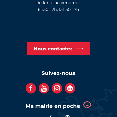
Du lundi au vendredi :
8h30-12h, 13h30-17h
Nous contacter
Suivez-nous
F
Y
I
C
a
o
n
o
c
u
s
m
Ma mairie en poche
e
t
t
p