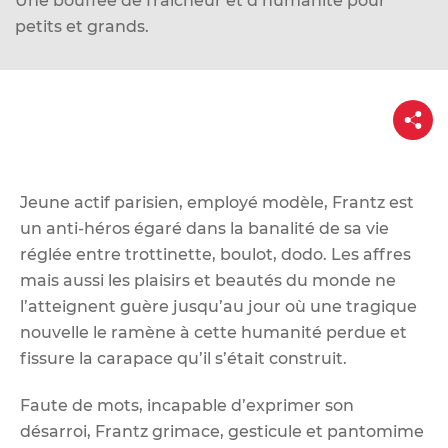
Une bouffée de fraîcheur et d’humanité pour
d
petits et grands.
e
r
a
P
u
a
c
r
t
o
a
g
n
e
Jeune actif parisien, employé modèle, Frantz est
t
un anti-héros égaré dans la banalité de sa vie
e
réglée entre trottinette, boulot, dodo. Les affres
n
mais aussi les plaisirs et beautés du monde ne
u
l’atteignent guère jusqu’au jour où une tragique
nouvelle le ramène à cette humanité perdue et
fissure la carapace qu’il s’était construit.
Faute de mots, incapable d’exprimer son
désarroi, Frantz grimace, gesticule et pantomime