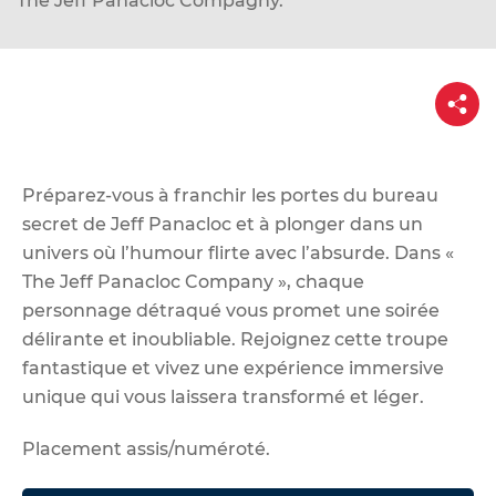
The Jeff Panacloc Compagny.
d
e
r
P
a
a
u
r
t
c
a
g
o
e
Préparez-vous à franchir les portes du bureau
n
secret de Jeff Panacloc et à plonger dans un
t
univers où l’humour flirte avec l’absurde. Dans «
e
The Jeff Panacloc Company », chaque
n
personnage détraqué vous promet une soirée
u
délirante et inoubliable. Rejoignez cette troupe
fantastique et vivez une expérience immersive
unique qui vous laissera transformé et léger.
Placement assis/numéroté.