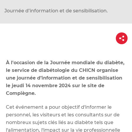
d
e
Journée d’information et de sensibilisation.
r
a
u
P
a
c
r
o
t
a
n
g
e
À l'occasion de la Journée mondiale du diabète,
t
le service de diabétologie du CHICN organise
e
une journée d’information et de sensibilisation
n
le jeudi 14 novembre 2024 sur le site de
u
Compiègne.
Cet événement a pour objectif d'informer le
personnel, les visiteurs et les consultants sur de
nombreux sujets clés liés au diabète tels que
l'alimentation, l'impact sur la vie professionnelle