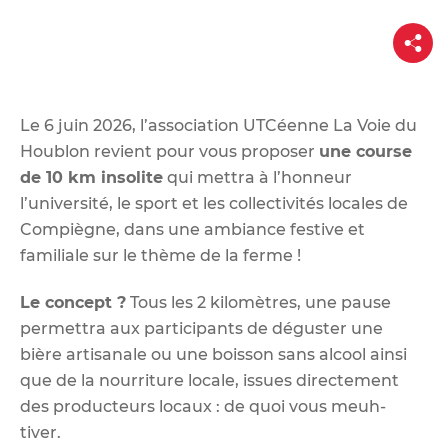
d
e
P
a
r
r
t
a
a
g
u
e
Le 6 juin 2026, l’association UTCéenne La Voie du
c
Houblon revient pour vous proposer
une course
o
de 10 km insolite
qui mettra à l’honneur
n
l’université, le sport et les collectivités locales de
t
Compiègne, dans une ambiance festive et
e
familiale sur le thème de la ferme !
n
u
Le concept ?
Tous les 2 kilomètres, une pause
permettra aux participants de déguster une
bière artisanale ou une boisson sans alcool ainsi
que de la nourriture locale, issues directement
des producteurs locaux : de quoi vous meuh-
tiver.