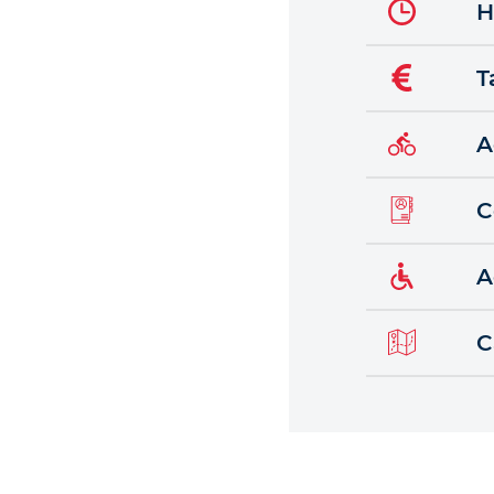
H
T
A
C
A
C