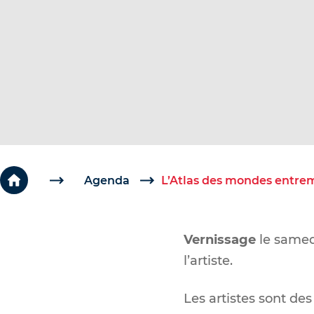
c
é
d
e
r
a
u
c
o
Agenda
L’Atlas des mondes entre
n
t
Vernissage
le samedi
e
l’artiste.
n
u
Les artistes sont de