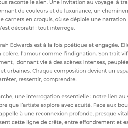
 raconte le sien. Une invitation au voyage, à tr
nnant de couleurs et de luxuriance, un cheminem
 de carnets en croquis, où se déploie une narrati
’est décoratif : tout interroge.
ah Edwards est à la fois poétique et engagée. El
colère, l’amour comme l’indignation. Son trait vif,
ment, donnant vie à des scènes intenses, peuplée
et urbaines. Chaque composition devient un espac
’arrêter, ressentir, comprendre.
e, une interrogation essentielle : notre lien au v
libre que l’artiste explore avec acuité. Face aux b
appelle à une reconnexion profonde, presque vital
sent cette ligne de crête, entre effondrement et e