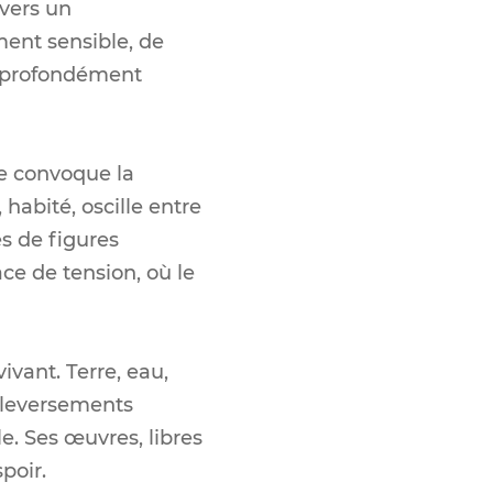
avers un
ent sensible, de
on profondément
le convoque la
 habité, oscille entre
s de figures
e de tension, où le
ivant. Terre, eau,
ouleversements
e. Ses œuvres, libres
spoir.