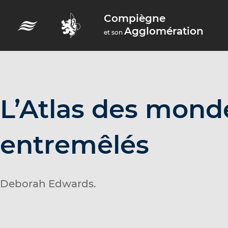
A
Compiègne
c
Agglomération
et son
c
é
d
e
r
L’Atlas des mond
a
u
entremêlés
m
e
n
Deborah Edwards.
u
A
c