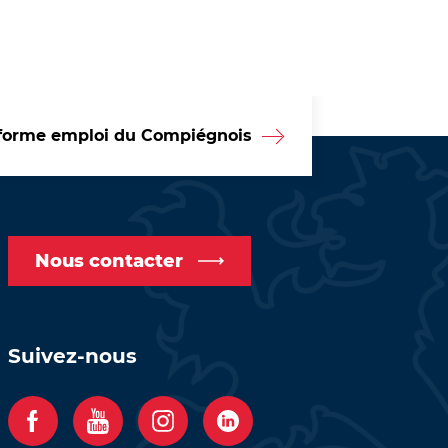
forme emploi du Compiégnois
Nous contacter
Suivez-nous
F
Y
I
C