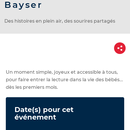
d
Bayser
e
r
Des histoires en plein air, des sourires partagés
a
u
c
P
o
a
r
n
t
t
a
g
e
e
Un moment simple, joyeux et accessible à tous,
n
pour faire entrer la lecture dans la vie des bébés...
u
dès les premiers mois.
Date(s) pour cet
événement