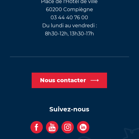
Place de l'Hôtel de ville
60200 Compiègne
03 44 40 76 00
Du lundi au vendredi :
8h30-12h, 13h30-17h
Nous contacter
Suivez-nous
F
Y
I
C
a
o
n
o