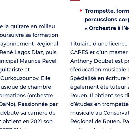
Trompette, form
percussions corp
e la guitare en milieu
« Orchestre à l’é
poursuivre sa formation
 Rayonnement Régional
Titulaire d’une licenc
René Lagos Diaz, puis
CAPES et d’un master
nicipal Maurice Ravel
Anthony Doubet est p
guitariste et
d’éducation musicale e
Ourkouzounov. Elle
Spécialisé en écriture 
 musique de chambre
également été tuteur à
formations (orchestre
Rouen. Il obtient ses 
uDaNo). Passionnée par
d’études en trompette
 débute sa carrière de
musicale au Conserva
t obtient en 2021 son
Régional de Rouen. Par