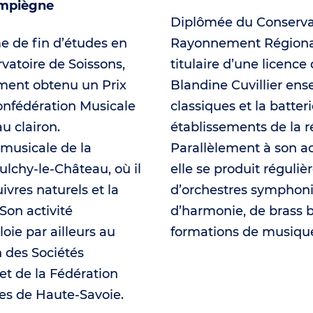
ompiègne
Diplômée du Conserva
me de fin d’études en
Rayonnement Régiona
vatoire de Soissons,
titulaire d’une licence
ment obtenu un Prix
Blandine Cuvillier ens
onfédération Musicale
classiques et la batter
u clairon.
établissements de la r
n musicale de la
Parallèlement à son a
ulchy‑le‑Château, où il
elle se produit réguli
ivres naturels et la
d’orchestres symphon
Son activité
d’harmonie, de brass 
ie par ailleurs au
formations de musiqu
n des Sociétés
 et de la Fédération
res de Haute‑Savoie.