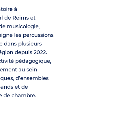
toire à
l de Reims et
 de musicologie,
eigne les percussions
ie dans plusieurs
égion depuis 2022.
ctivité pédagogique,
èrement au sein
iques, d’ensembles
bands et de
e de chambre.