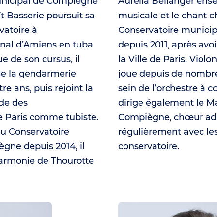
unicipal de Compiègne
Aurélia Bellanger ense
t Basserie poursuit sa
musicale et le chant c
vatoire à
Conservatoire munici
al d’Amiens en tuba
depuis 2011, après avoi
ue de son cursus, il
la Ville de Paris. Violoni
de la gendarmerie
joue depuis de nombr
e ans, puis rejoint la
sein de l’orchestre à c
de des
dirige également le M
 Paris comme tubiste.
Compiègne, chœur adu
au Conservatoire
régulièrement avec le
gne depuis 2014, il
conservatoire.
harmonie de Thourotte