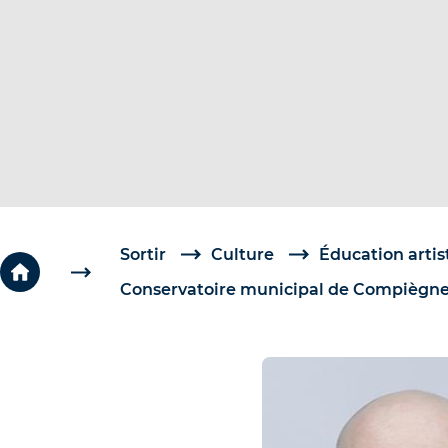
c
é
d
e
r
a
u
c
o
Sortir
Culture
Éducation artis
n
Conservatoire municipal de Compiègn
t
e
n
u