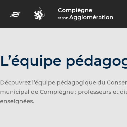
A
Compiègne
c
Agglomération
et son
c
é
d
e
r
L’équipe pédago
a
u
m
Découvrez l’équipe pédagogique du Conser
e
municipal de Compiègne : professeurs et di
n
enseignées.
u
A
c