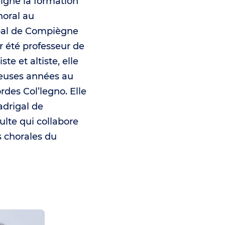
igne la formation
horal au
pal de Compiègne
r été professeur de
ste et altiste, elle
euses années au
ordes Col’legno. Elle
adrigal de
lte qui collabore
s chorales du