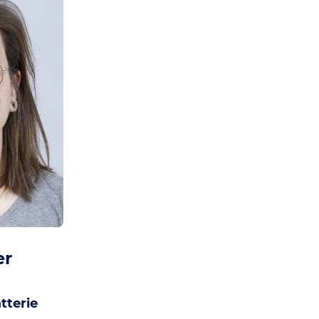
er
tterie