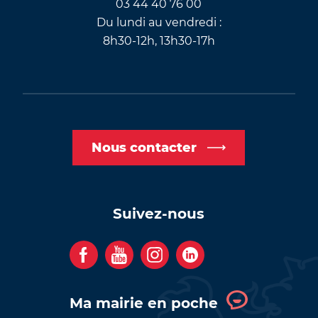
03 44 40 76 00
Du lundi au vendredi :
8h30-12h, 13h30-17h
Nous contacter
Suivez-nous
F
Y
I
C
a
o
n
o
c
u
s
m
Ma mairie en poche
e
t
t
p