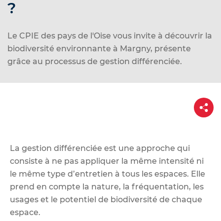
d
?
e
r
Le CPIE des pays de l'Oise vous invite à découvrir la
a
biodiversité environnante à Margny, présente
u
grâce au processus de gestion différenciée.
c
o
n
P
t
a
r
e
t
n
a
g
u
e
La gestion différenciée est une approche qui
consiste à ne pas appliquer la même intensité ni
le même type d’entretien à tous les espaces. Elle
prend en compte la nature, la fréquentation, les
usages et le potentiel de biodiversité de chaque
espace.