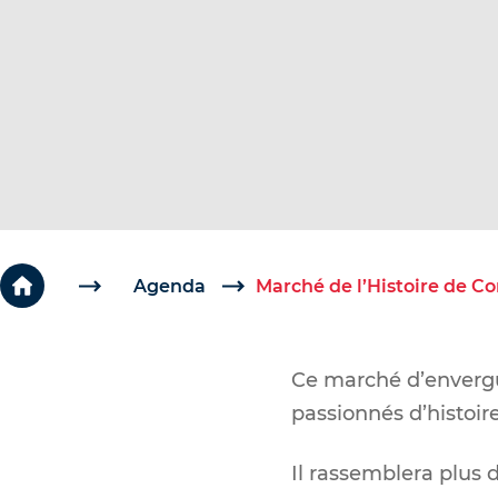
c
é
d
e
r
a
u
c
o
Agenda
Marché de l’Histoire de 
n
t
Ce marché d’envergu
e
passionnés d’histoire
n
u
Il rassemblera plus 