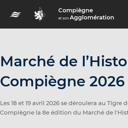
A
Compiègne
c
Agglomération
et son
c
é
d
e
r
Marché de l’Histo
a
u
Compiègne 2026
m
e
n
Les 18 et 19 avril 2026 se déroulera au Tigre
u
Compiègne la 8e édition du Marché de l'Hist
A
c