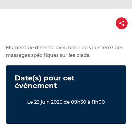
d
e
r
P
a
a
r
u
t
a
c
g
e
o
Moment de détente avec bébé où vous ferez des
n
massages spécifiques sur les pieds.
t
e
Date(s) pour cet
n
événement
u
Le 23 juin 2026 de 09h30 à 11h00