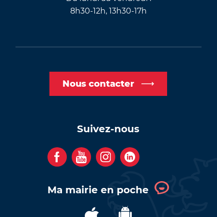
8h30-12h, 13h30-17h
Nous contacter
Suivez-nous
F
Y
I
C
a
o
n
o
c
u
s
m
Ma mairie en poche
e
t
t
p
b
u
a
t