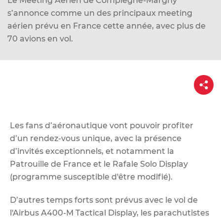
Le Meeting Aérien de Compiègne-Margny
d
s’annonce comme un des principaux meeting
e
aérien prévu en France cette année, avec plus de
r
70 avions en vol.
a
u
c
P
o
a
n
r
t
t
a
g
e
e
Les fans d’aéronautique vont pouvoir profiter
n
d’un rendez-vous unique, avec la présence
u
d’invités exceptionnels, et notamment la
Patrouille de France et le Rafale Solo Display
(programme susceptible d'être modifié).
D’autres temps forts sont prévus avec le vol de
l'Airbus A400-M Tactical Display, les parachutistes