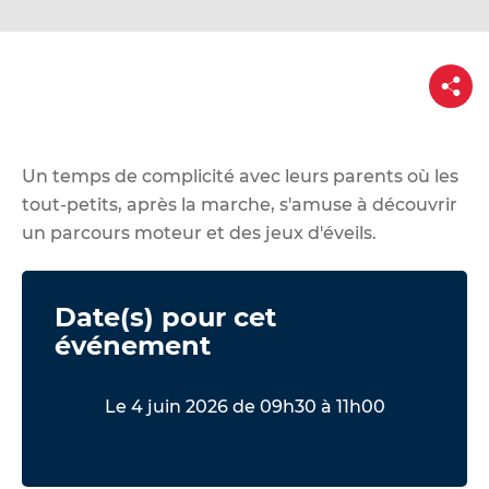
d
e
r
P
a
a
r
u
t
a
c
g
e
o
Un temps de complicité avec leurs parents où les
n
tout-petits, après la marche, s'amuse à découvrir
t
un parcours moteur et des jeux d'éveils.
e
n
Date(s) pour cet
u
événement
Le 4 juin 2026 de 09h30 à 11h00