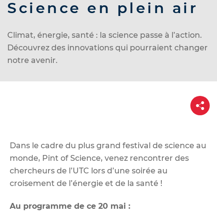
d
Science en plein air
e
r
Climat, énergie, santé : la science passe à l’action.
a
Découvrez des innovations qui pourraient changer
u
notre avenir.
c
o
n
P
t
a
r
e
t
n
a
g
u
e
Dans le cadre du plus grand festival de science au
monde, Pint of Science, venez rencontrer des
chercheurs de l’UTC lors d’une soirée au
croisement de l’énergie et de la santé !
Au programme de ce 20 mai :