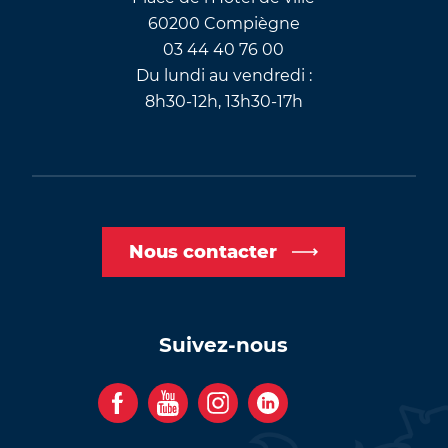
60200 Compiègne
03 44 40 76 00
Du lundi au vendredi :
8h30-12h, 13h30-17h
Nous contacter
Suivez-nous
F
Y
I
C
a
o
n
o