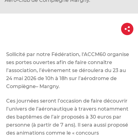
Aéro-Club de Compiègne Margny.
d
e
r
P
a
a
u
r
t
c
a
g
o
e
Sollicité par notre Fédération, l‘ACCM60 organise
n
ses portes ouvertes afin de faire connaître
t
l’association, l’évènement se déroulera du 23 au
e
24 mai 2026 de 10h à 18h sur l’aérodrome de
n
Compiègne– Margny.
u
Ces journées seront l’occasion de faire découvrir
l’univers de l’aéronautique à travers notamment
des baptêmes de l’air proposés à 30 euros par
personne (à partir de 7 ans). Il sera aussi proposé
des animations comme le « concours