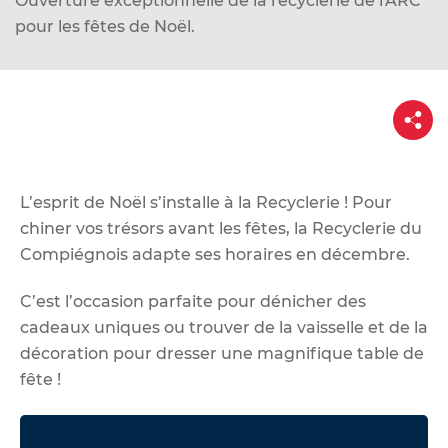
Ouverture exceptionnelle de la recyclerie de l'ARC
d
pour les fêtes de Noël.
e
r
a
P
u
a
c
r
t
o
a
g
n
e
L’esprit de Noël s’installe à la Recyclerie ! Pour
t
chiner vos trésors avant les fêtes, la
Recyclerie du
e
Compiégnois
adapte ses horaires en décembre.
n
u
C’est l’occasion parfaite pour dénicher des
cadeaux uniques ou trouver de la vaisselle et de la
décoration pour dresser une magnifique table de
fête !