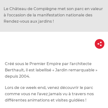
d
e
Le Château de Compiègne met son parc en valeur
r
à l'occasion de la manifestation nationale des
a
Rendez-vous aux jardins !
u
c
o
P
a
n
r
t
t
a
e
g
e
Créé sous le Premier Empire par l'architecte
n
Berthault, il est labellisé « Jardin remarquable »
u
depuis 2004.
Lors de ce week-end, venez découvrir le parc
comme vous ne l'avez jamais vu à travers nos
différentes animations et visites guidées !