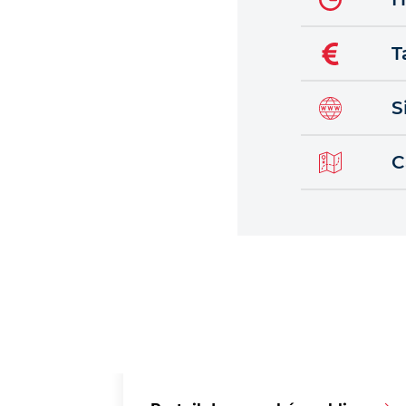
T
S
C