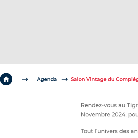
c
é
d
e
r
a
u
c
o
Agenda
Salon Vintage du Compiég
n
t
Rendez-vous au Tigr
e
Novembre 2024, pour
n
u
Tout l’univers des an