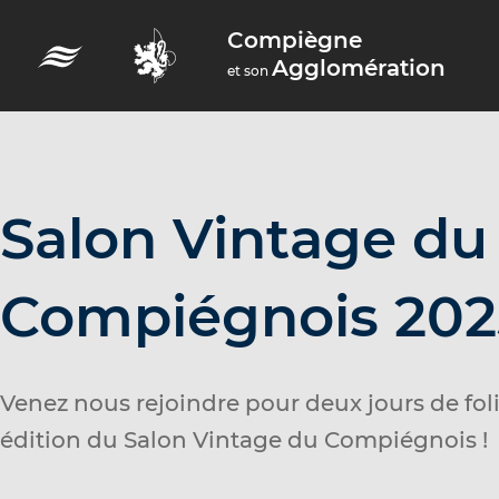
A
Compiègne
c
Agglomération
et son
c
é
d
e
r
Salon Vintage du
a
u
Compiégnois 202
m
e
n
Venez nous rejoindre pour deux jours de foli
u
édition du Salon
Vintage du Compiégnois !
A
c