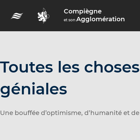
A
Compiègne
c
Agglomération
et son
c
é
d
e
r
Toutes les choses
a
u
géniales
m
e
n
Une bouffée d’optimisme, d’humanité et de 
u
A
c