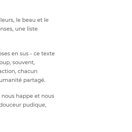
leurs, le beau et le
nses, une liste
oses en sus - ce texte
coup, souvent,
action, chacun
humanité partagé.
, nous happe et nous
e douceur pudique,