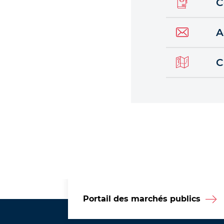
C
A
C
Portail des marchés publics