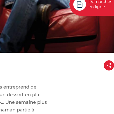
Démarches
en ligne
P
a
r
t
a
g
e
ans entreprend de
 un dessert en plat
u »… Une semaine plus
a maman partie à