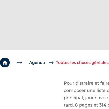
c
é
d
e
r
a
u
c
o
Agenda
Toutes les choses géniales
n
t
Pour distraire et fa
e
composer une liste d
n
principal, jouer avec
u
tard, 8 pages et 314 