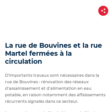
d
e
P
a
r
r
t
a
a
g
u
e
c
o
La rue de Bouvines et la rue
n
Martel fermées à la
t
circulation
e
n
u
D’importants travaux sont nécessaires dans la
rue de Bouvines : rénovation des réseaux
d’assainissement et d’alimentation en eau
potable, en raison notamment des affaissements
récurrents signalés dans ce secteur.