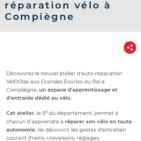
d
réparation vélo à
e
Compiègne
r
a
u
c
P
a
o
r
t
n
a
t
g
e
Découvrez le nouvel atelier d'auto-réparation
e
VélOOise aux Grandes Écuries du Roi à
n
Compiègne,
un espace d'apprentissage et
u
d'entraide dédié au vélo
.
e
Cet atelier
, le 5
du département, permet à
chacun d’apprendre à
réparer son vélo en toute
autonomie
, de découvrir les gestes d'entretien
courant (freins, crevaisons, réglages,