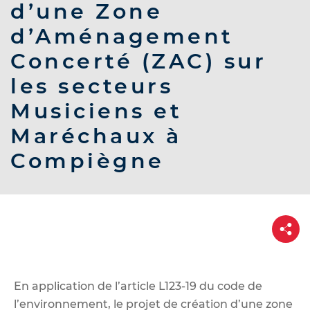
d
d’une Zone
e
d’Aménagement
r
Concerté (ZAC) sur
a
u
les secteurs
c
Musiciens et
o
n
Maréchaux à
t
Compiègne
e
n
u
P
a
r
t
a
g
e
En application de l’article L123-19 du code de
l’environnement, le projet de création d’une zone