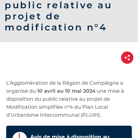
d
public relative au
e
projet de
r
modification n°4
a
u
c
o
P
n
a
r
t
t
a
e
g
n
e
L’Agglomération de la Région de Compiègne a
u
organisé du
10 avril
au 10 mai 2024
une mise à
disposition du public relative au projet de
Modification simplifiée n°4 du Plan Local
d’Urbanisme intercommunal (PLUiH).
Avis de mise à disposition au