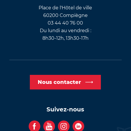
Place de l'Hôtel de ville
60200 Compiègne
03 44 40 76 00
Du lundi au vendredi :
8h30-12h, 13h30-17h
Nous contacter
Suivez-nous
F
Y
I
C