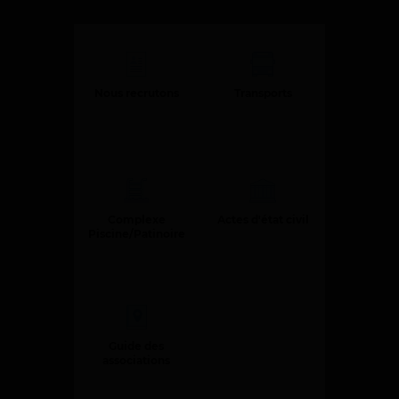
d
e
r
a
Nous recrutons
Transports
u
c
o
n
t
e
Complexe
Actes d'état civil
Piscine/Patinoire
n
u
Guide des
associations