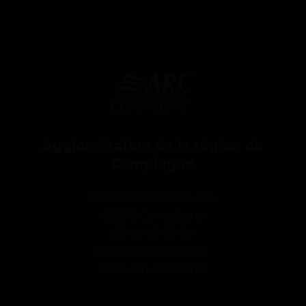
g
n
e
Agglomération de la région de
Compiègne
Place de l'Hôtel de ville
60200 Compiègne
03 44 40 76 00
Du lundi au vendredi :
8h30-12h, 13h30-17h