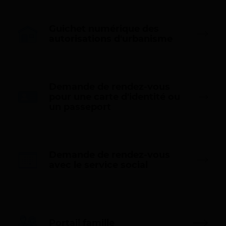
r
6
e
/
s
Guichet numérique des
2
(
autorisations d'urbanisme
n
0
o
2
u
7
v
Demande de rendez-vous
e
pour une carte d'identité ou
l
(
un passeport
l
n
e
o
f
u
e
v
n
e
Demande de rendez-vous
ê
l
(
avec le service social
t
l
n
r
e
o
e
f
u
)
e
v
n
e
ê
Portail famille
l