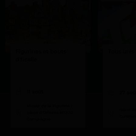
Figurines et bouts
Tous unis 
d'ficelle
11 août
27 aoû
Musée de la Figurine 1
Hôtel de
place d'Orléans 60200
Compiè
Compiègne