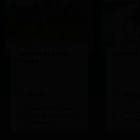
Figurines et bouts
Tous unis 
d'ficelle
11 août
27 aoû
Musée de la Figurine 1
Hôtel de
place d'Orléans 60200
Compiè
Compiègne