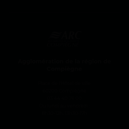
g
n
e
Agglomération de la région de
Compiègne
Place de l'Hôtel de ville
60200 Compiègne
03 44 40 76 00
Du lundi au vendredi :
8h30-12h, 13h30-17h