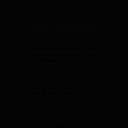
r
6
e
/
s
Guichet numérique des
2
(
autorisations d'urbanisme
n
0
o
2
u
7
v
Demande de rendez-vous
e
pour une carte d'identité ou
l
(
un passeport
l
n
e
o
f
u
e
v
n
e
Demande de rendez-vous
ê
l
(
avec le service social
t
l
n
r
e
o
e
f
u
)
e
v
n
e
ê
Portail famille
l