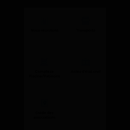
d
e
r
a
Nous recrutons
Transports
u
c
o
n
t
e
Complexe
Actes d'état civil
Piscine/Patinoire
n
u
Guide des
associations