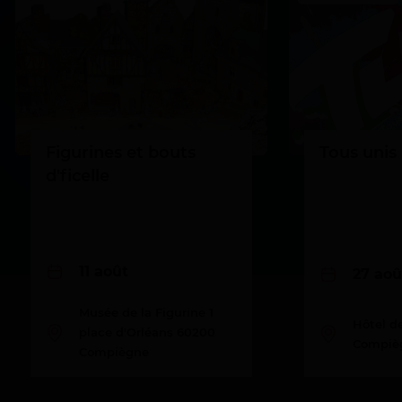
Figurines et bouts
Tous unis 
d'ficelle
11 août
27 aoû
Musée de la Figurine 1
Hôtel de
place d'Orléans 60200
Compiè
Compiègne