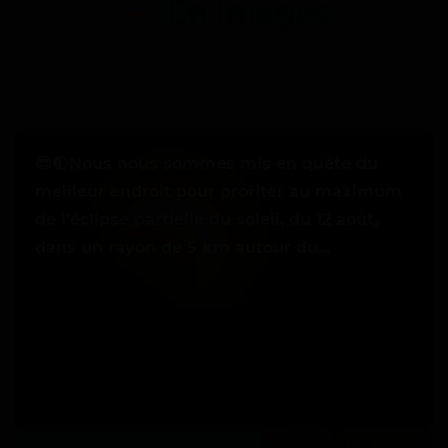
En images
O
😎🌓Nous nous sommes mis en quête du
u
meilleur endroit pour profiter au maximum
v
de l’éclipse partielle du soleil, du 12 août,
e
dans un rayon de 5 km autour du...
r
t
u
r
e
d
u
O