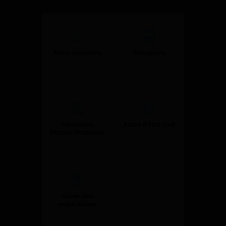
d
e
r
a
Nous recrutons
Transports
u
c
o
n
t
e
Complexe
Actes d'état civil
Piscine/Patinoire
n
u
Guide des
associations