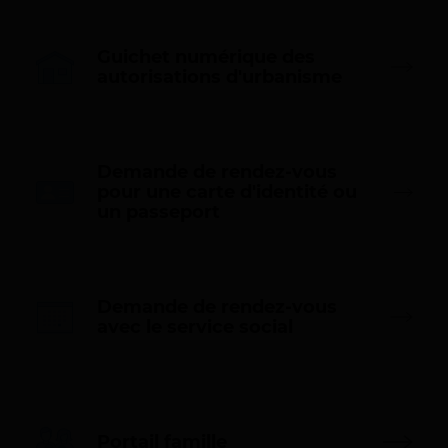
r
6
e
/
s
Guichet numérique des
2
(
autorisations d'urbanisme
n
0
o
2
u
7
v
Demande de rendez-vous
e
pour une carte d'identité ou
l
(
un passeport
l
n
e
o
f
u
e
v
n
e
Demande de rendez-vous
ê
l
(
avec le service social
t
l
n
r
e
o
e
f
u
)
e
v
n
e
ê
Portail famille
l