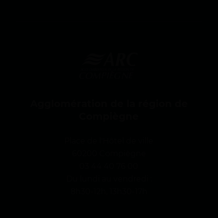
g
n
e
Agglomération de la région de
Compiègne
Place de l'Hôtel de ville
60200 Compiègne
03 44 40 76 00
Du lundi au vendredi :
8h30-12h, 13h30-17h