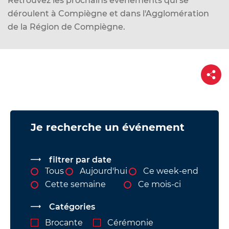
Retrouvez les prochains événements qui se
d
déroulent à Compiègne et dans l'Agglomération
e
de la Région de Compiègne.
r
a
u
P
c
a
o
r
t
n
a
g
t
e
Vue
e
Je recherche un événement
attachée
n
u
filtrer par date
Tous
Aujourd'hui
Ce week-end
Cette semaine
Ce mois-ci
Catégories
Brocante
Cérémonie